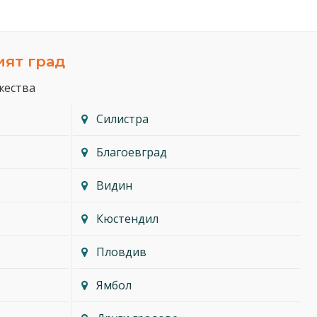
ият град
жества
Силистра
Благоевград
Видин
Кюстендил
Пловдив
Ямбол