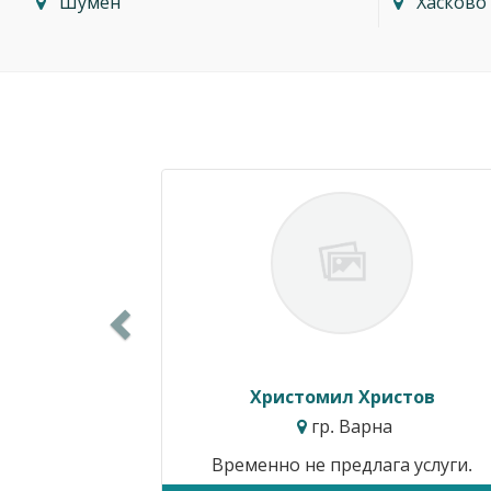
Шумен
Хасково
Previous
Христомил Христов
гр. Варна
Временно не предлага услуги.