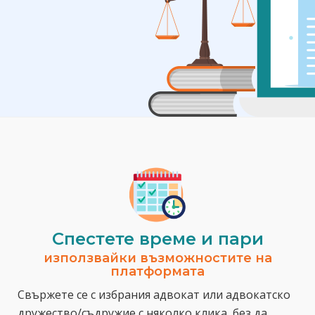
Спестeте време и пари
използвайки възможностите на
платформата
Свържете се с избрания адвокат или адвокатско
дружество/съдружие с няколко клика, без да