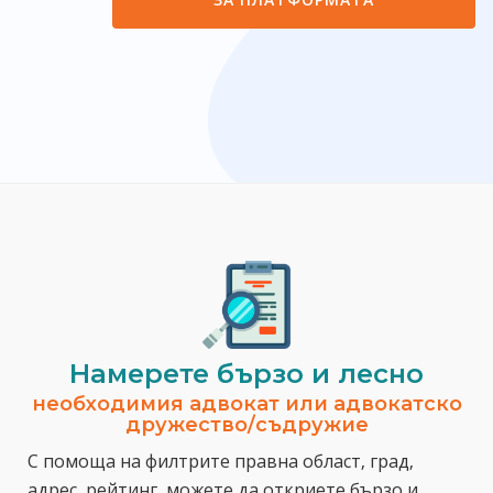
Намерете бързо и лесно
необходимия адвокат или адвокатско
дружество/съдружие
С помоща на филтрите правна област, град,
адрес, рейтинг, можете да откриете бързо и