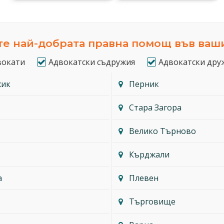
е най-добрата правна помощ във ваш
вокати
Адвокатски съдружия
Адвокатски дру
жик
Перник
Стара Загора
Велико Търново
Кърджали
а
Плевен
Търговище