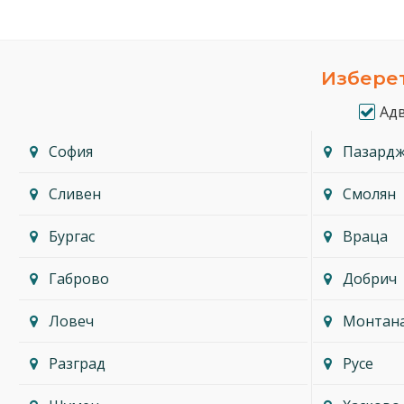
Изберет
Ад
София
Пазард
Сливен
Смолян
Бургас
Враца
Габрово
Добрич
Ловеч
Монтан
Разград
Русе