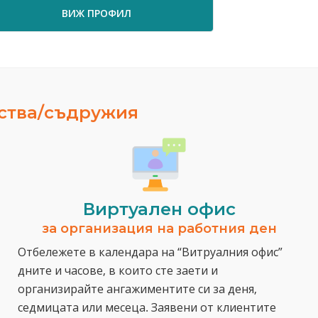
ВИЖ ПРОФИЛ
ества/съдружия
Виртуален офис
за организация на работния ден
Отбележете в календара на “Витруалния офис”
дните и часове, в които сте заети и
организирайте ангажиментите си за деня,
седмицата или месеца. Заявени от клиентите