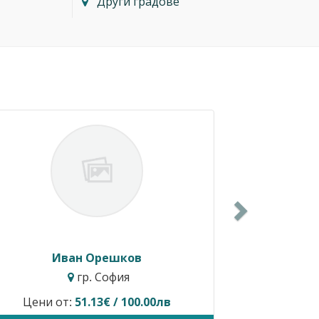
Други градове
Next
Иван Орешков
гр. София
Цени от:
51.13€ / 100.00лв