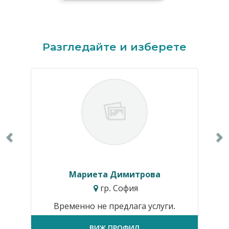
Previous
N
Разгледайте и изберете
Мариета Димитрова
гр. София
Временно не предлага услуги.
ВИЖ ПРОФИЛ