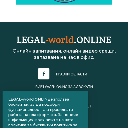
Онлайн запитвания, онлайн видео срещи,
запазване на час в офис.
ПРАВНИ ОБЛАСТИ
ВИРТУАЛЕН ОФИС ЗА АДВОКАТИ
УСЛОВИЯ ЗА ПОЛЗВАНЕ
LEGAL-world.ONLINE използва
бисквитки, за да подобри
ПОЛИТИКА ЗА ПОВЕРИТЕЛНОСТ
функционалността и правилната
работа на платформата. За повече
ЧЗВ ЗА КЛИЕНТИ
информация моля вижте нашата
политика за бисквитки
политика за
ЧЗВ ЗА АДВОКАТИ