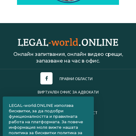
Онлайн запитвания, онлайн видео срещи,
запазване на час в офис.
ПРАВНИ ОБЛАСТИ
ВИРТУАЛЕН ОФИС ЗА АДВОКАТИ
УСЛОВИЯ ЗА ПОЛЗВАНЕ
LEGAL-world.ONLINE използва
бисквитки, за да подобри
ПОЛИТИКА ЗА ПОВЕРИТЕЛНОСТ
функционалността и правилната
работа на платформата. За повече
ЧЗВ ЗА КЛИЕНТИ
информация моля вижте нашата
политика за бисквитки
политика за
ЧЗВ ЗА АДВОКАТИ