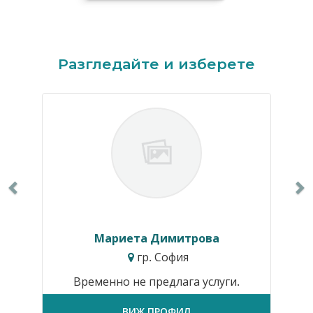
Previous
N
Разгледайте и изберете
Мариета Димитрова
гр. София
Временно не предлага услуги.
ВИЖ ПРОФИЛ