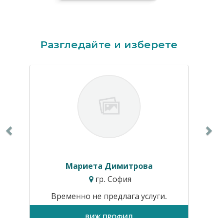
Previous
N
Разгледайте и изберете
Мариета Димитрова
гр. София
Временно не предлага услуги.
ВИЖ ПРОФИЛ