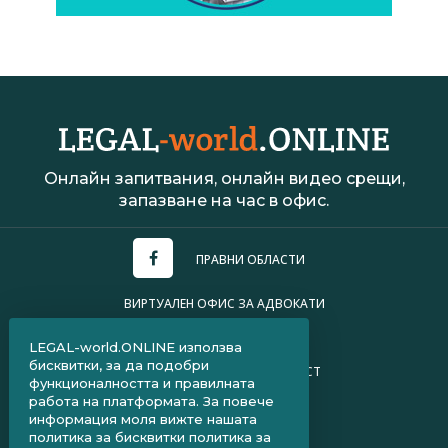
Онлайн запитвания, онлайн видео срещи,
запазване на час в офис.
ПРАВНИ ОБЛАСТИ
ВИРТУАЛЕН ОФИС ЗА АДВОКАТИ
УСЛОВИЯ ЗА ПОЛЗВАНЕ
LEGAL-world.ONLINE използва
бисквитки, за да подобри
ПОЛИТИКА ЗА ПОВЕРИТЕЛНОСТ
функционалността и правилната
работа на платформата. За повече
ЧЗВ ЗА КЛИЕНТИ
информация моля вижте нашата
политика за бисквитки
политика за
ЧЗВ ЗА АДВОКАТИ