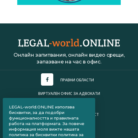
Онлайн запитвания, онлайн видео срещи,
запазване на час в офис.
ПРАВНИ ОБЛАСТИ
ВИРТУАЛЕН ОФИС ЗА АДВОКАТИ
УСЛОВИЯ ЗА ПОЛЗВАНЕ
LEGAL-world.ONLINE използва
бисквитки, за да подобри
ПОЛИТИКА ЗА ПОВЕРИТЕЛНОСТ
функционалността и правилната
работа на платформата. За повече
ЧЗВ ЗА КЛИЕНТИ
информация моля вижте нашата
политика за бисквитки
политика за
ЧЗВ ЗА АДВОКАТИ