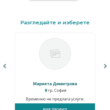
Previous
N
Разгледайте и изберете
Мариета Димитрова
гр. София
Временно не предлага услуги.
ВИЖ ПРОФИЛ