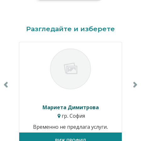
Previous
N
Разгледайте и изберете
Мариета Димитрова
гр. София
Временно не предлага услуги.
ВИЖ ПРОФИЛ