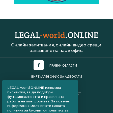
Онлайн запитвания, онлайн видео срещи,
запазване на час в офис.
ПРАВНИ ОБЛАСТИ
ВИРТУАЛЕН ОФИС ЗА АДВОКАТИ
УСЛОВИЯ ЗА ПОЛЗВАНЕ
LEGAL-world.ONLINE използва
бисквитки, за да подобри
ПОЛИТИКА ЗА ПОВЕРИТЕЛНОСТ
функционалността и правилната
работа на платформата. За повече
ЧЗВ ЗА КЛИЕНТИ
информация моля вижте нашата
политика за бисквитки
политика за
ЧЗВ ЗА АДВОКАТИ