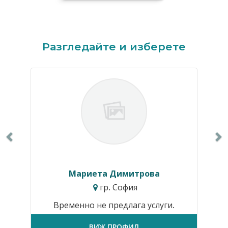
Previous
N
Разгледайте и изберете
Мариета Димитрова
гр. София
Временно не предлага услуги.
ВИЖ ПРОФИЛ