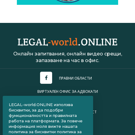
Онлайн запитвания, онлайн видео срещи,
запазване на час в офис.
ПРАВНИ ОБЛАСТИ
ВИРТУАЛЕН ОФИС ЗА АДВОКАТИ
УСЛОВИЯ ЗА ПОЛЗВАНЕ
LEGAL-world.ONLINE използва
бисквитки, за да подобри
ПОЛИТИКА ЗА ПОВЕРИТЕЛНОСТ
функционалността и правилната
работа на платформата. За повече
ЧЗВ ЗА КЛИЕНТИ
информация моля вижте нашата
политика за бисквитки
политика за
ЧЗВ ЗА АДВОКАТИ