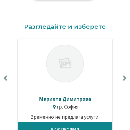
Previous
N
Разгледайте и изберете
Мариета Димитрова
гр. София
Временно не предлага услуги.
ВИЖ ПРОФИЛ