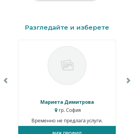
Previous
N
Разгледайте и изберете
Мариета Димитрова
гр. София
Временно не предлага услуги.
ВИЖ ПРОФИЛ