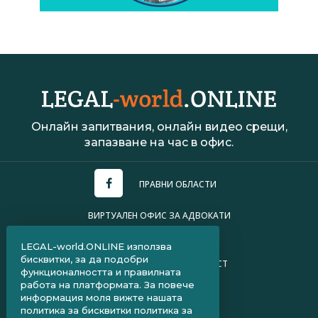
Онлайн запитвания, онлайн видео срещи,
запазване на час в офис.
ПРАВНИ ОБЛАСТИ
ВИРТУАЛЕН ОФИС ЗА АДВОКАТИ
УСЛОВИЯ ЗА ПОЛЗВАНЕ
LEGAL-world.ONLINE използва
бисквитки, за да подобри
ПОЛИТИКА ЗА ПОВЕРИТЕЛНОСТ
функционалността и правилната
работа на платформата. За повече
ЧЗВ ЗА КЛИЕНТИ
информация моля вижте нашата
политика за бисквитки
политика за
ЧЗВ ЗА АДВОКАТИ