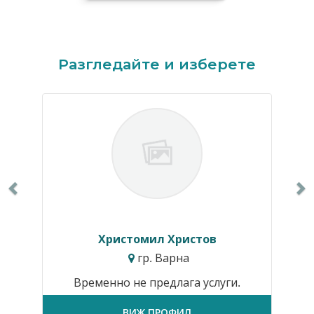
Previous
N
Разгледайте и изберете
Христомил Христов
гр. Варна
Временно не предлага услуги.
ВИЖ ПРОФИЛ