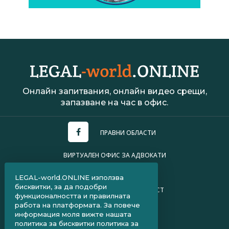
Онлайн запитвания, онлайн видео срещи,
запазване на час в офис.
ПРАВНИ ОБЛАСТИ
ВИРТУАЛЕН ОФИС ЗА АДВОКАТИ
УСЛОВИЯ ЗА ПОЛЗВАНЕ
LEGAL-world.ONLINE използва
бисквитки, за да подобри
ПОЛИТИКА ЗА ПОВЕРИТЕЛНОСТ
функционалността и правилната
работа на платформата. За повече
ЧЗВ ЗА КЛИЕНТИ
информация моля вижте нашата
политика за бисквитки
политика за
ЧЗВ ЗА АДВОКАТИ