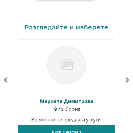
Previous
N
Разгледайте и изберете
Мариета Димитрова
гр. София
Временно не предлага услуги.
ВИЖ ПРОФИЛ