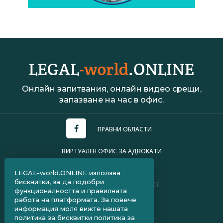
Онлайн запитвания, онлайн видео срещи,
запазване на час в офис.
ПРАВНИ ОБЛАСТИ
ВИРТУАЛЕН ОФИС ЗА АДВОКАТИ
УСЛОВИЯ ЗА ПОЛЗВАНЕ
LEGAL-world.ONLINE използва
бисквитки, за да подобри
ПОЛИТИКА ЗА ПОВЕРИТЕЛНОСТ
функционалността и правилната
работа на платформата. За повече
ЧЗВ ЗА КЛИЕНТИ
информация моля вижте нашата
политика за бисквитки
политика за
ЧЗВ ЗА АДВОКАТИ