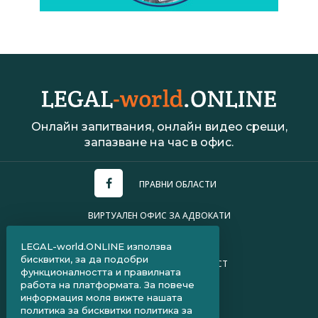
Онлайн запитвания, онлайн видео срещи,
запазване на час в офис.
ПРАВНИ ОБЛАСТИ
ВИРТУАЛЕН ОФИС ЗА АДВОКАТИ
УСЛОВИЯ ЗА ПОЛЗВАНЕ
LEGAL-world.ONLINE използва
бисквитки, за да подобри
ПОЛИТИКА ЗА ПОВЕРИТЕЛНОСТ
функционалността и правилната
работа на платформата. За повече
ЧЗВ ЗА КЛИЕНТИ
информация моля вижте нашата
политика за бисквитки
политика за
ЧЗВ ЗА АДВОКАТИ