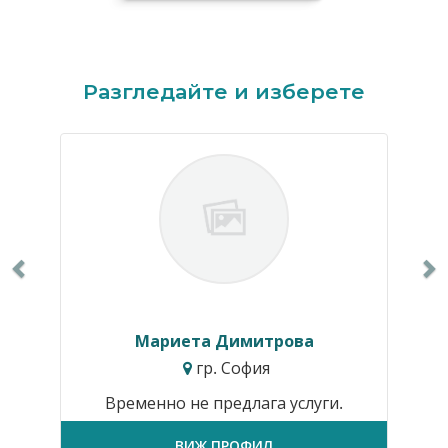
Previous
N
Разгледайте и изберете
Мариета Димитрова
гр. София
Временно не предлага услуги.
ВИЖ ПРОФИЛ