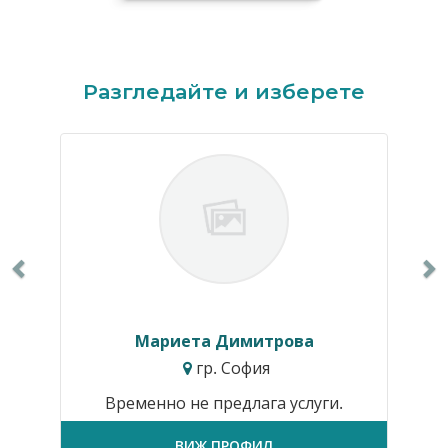
Previous
N
Разгледайте и изберете
Мариета Димитрова
гр. София
Временно не предлага услуги.
ВИЖ ПРОФИЛ