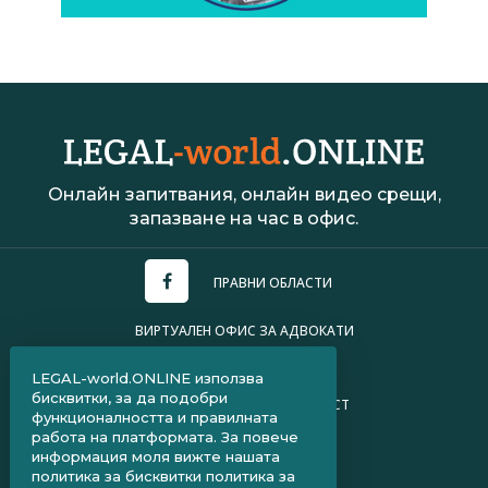
Онлайн запитвания, онлайн видео срещи,
запазване на час в офис.
ПРАВНИ ОБЛАСТИ
ВИРТУАЛЕН ОФИС ЗА АДВОКАТИ
УСЛОВИЯ ЗА ПОЛЗВАНЕ
LEGAL-world.ONLINE използва
бисквитки, за да подобри
ПОЛИТИКА ЗА ПОВЕРИТЕЛНОСТ
функционалността и правилната
работа на платформата. За повече
ЧЗВ ЗА КЛИЕНТИ
информация моля вижте нашата
политика за бисквитки
политика за
ЧЗВ ЗА АДВОКАТИ