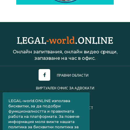
Онлайн запитвания, онлайн видео срещи,
запазване на час в офис.
ПРАВНИ ОБЛАСТИ
ВИРТУАЛЕН ОФИС ЗА АДВОКАТИ
УСЛОВИЯ ЗА ПОЛЗВАНЕ
LEGAL-world.ONLINE използва
бисквитки, за да подобри
ПОЛИТИКА ЗА ПОВЕРИТЕЛНОСТ
функционалността и правилната
работа на платформата. За повече
ЧЗВ ЗА КЛИЕНТИ
информация моля вижте нашата
политика за бисквитки
политика за
ЧЗВ ЗА АДВОКАТИ