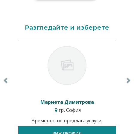
Previous
N
Разгледайте и изберете
Мариета Димитрова
гр. София
Временно не предлага услуги.
ВИЖ ПРОФИЛ