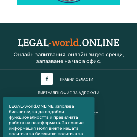
Онлайн запитвания, онлайн видео срещи,
запазване на час в офис.
ПРАВНИ ОБЛАСТИ
ВИРТУАЛЕН ОФИС ЗА АДВОКАТИ
УСЛОВИЯ ЗА ПОЛЗВАНЕ
LEGAL-world.ONLINE използва
бисквитки, за да подобри
ПОЛИТИКА ЗА ПОВЕРИТЕЛНОСТ
функционалността и правилната
работа на платформата. За повече
ЧЗВ ЗА КЛИЕНТИ
информация моля вижте нашата
политика за бисквитки
политика за
ЧЗВ ЗА АДВОКАТИ