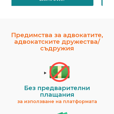
Предимства за адвокатите,
адвокатските дружества/
съдружия
Росен Диев
гр. Бургас
Временно не предлага услуги.
ВИЖ ПРОФИЛ
Без предварителни
плащания
за използване на платформата