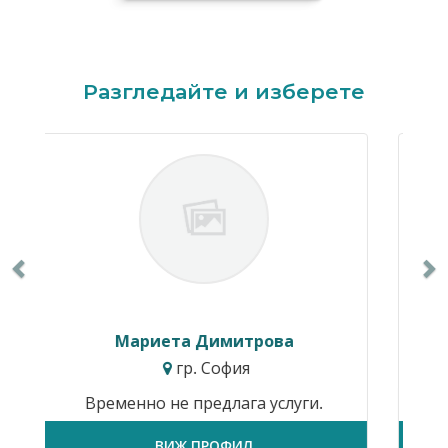
Previous
N
Разгледайте и изберете
итрова
Ивайло Балкански
ия
гр. София
га услуги.
Временно не предлага услуги.
ИЛ
ВИЖ ПРОФИЛ