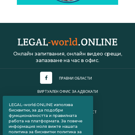
Онлайн запитвания, онлайн видео срещи,
запазване на час в офис.
ПРАВНИ ОБЛАСТИ
ВИРТУАЛЕН ОФИС ЗА АДВОКАТИ
УСЛОВИЯ ЗА ПОЛЗВАНЕ
LEGAL-world.ONLINE използва
бисквитки, за да подобри
ПОЛИТИКА ЗА ПОВЕРИТЕЛНОСТ
функционалността и правилната
работа на платформата. За повече
ЧЗВ ЗА КЛИЕНТИ
информация моля вижте нашата
политика за бисквитки
политика за
ЧЗВ ЗА АДВОКАТИ