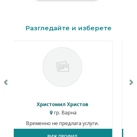
Previous
N
Разгледайте и изберете
ил Христов
Ани Петкова
. Варна
гр. София
предлага услуги.
Цени от:
30.68€ / 60.0
 ПРОФИЛ
ВИЖ ПРОФИЛ