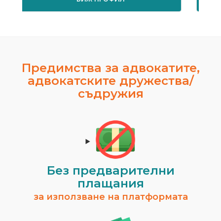
Предимства за адвокатите,
адвокатските дружества/
съдружия
Елжана Костадино
гр. Несебър
Цени от:
76.69€ / 150.
ВИЖ ПРОФИЛ
Без предварителни
плащания
за използване на платформата