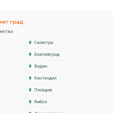
ият град
жества
Силистра
Благоевград
Видин
Кюстендил
Пловдив
Ямбол