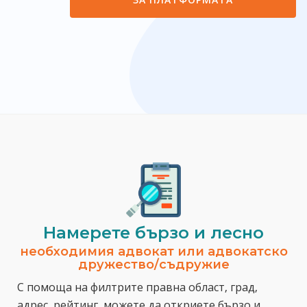
Намерете бързо и лесно
необходимия адвокат или адвокатско
дружество/съдружие
С помоща на филтрите правна област, град,
адрес, рейтинг, можете да откриете бързо и