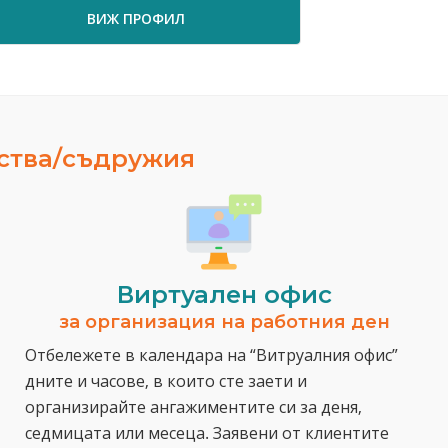
ВИЖ ПРОФИЛ
ВИ
ества/съдружия
Виртуален офис
за организация на работния ден
Отбележете в календара на “Витруалния офис”
дните и часове, в които сте заети и
организирайте ангажиментите си за деня,
седмицата или месеца. Заявени от клиентите