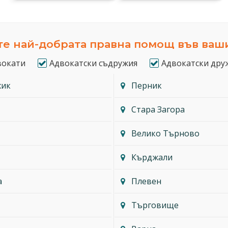
е най-добрата правна помощ във ваш
вокати
Адвокатски съдружия
Адвокатски дру
жик
Перник
Стара Загора
Велико Търново
Кърджали
а
Плевен
Търговище