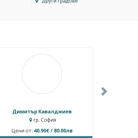
Други градове
Next
Димитър Кавалджиев
Ивайл
гр. София
г
Цени от:
40.90€ / 80.00лв
Временно не