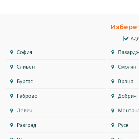
Изберет
Ад
София
Пазард
Сливен
Смолян
Бургас
Враца
Габрово
Добрич
Ловеч
Монтан
Разград
Русе