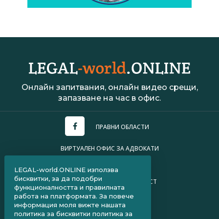
Онлайн запитвания, онлайн видео срещи,
запазване на час в офис.
ПРАВНИ ОБЛАСТИ
ВИРТУАЛЕН ОФИС ЗА АДВОКАТИ
УСЛОВИЯ ЗА ПОЛЗВАНЕ
LEGAL-world.ONLINE използва
бисквитки, за да подобри
ПОЛИТИКА ЗА ПОВЕРИТЕЛНОСТ
функционалността и правилната
работа на платформата. За повече
ЧЗВ ЗА КЛИЕНТИ
информация моля вижте нашата
политика за бисквитки
политика за
ЧЗВ ЗА АДВОКАТИ