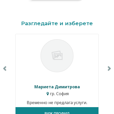
Previous
N
Разгледайте и изберете
Мариета Димитрова
гр. София
Временно не предлага услуги.
ВИЖ ПРОФИЛ