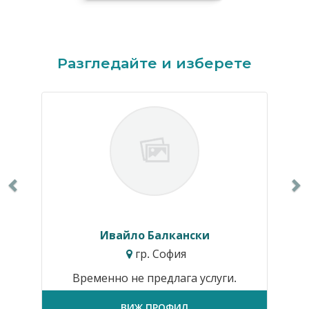
Previous
N
Разгледайте и изберете
Ивайло Балкански
гр. София
Временно не предлага услуги.
ВИЖ ПРОФИЛ