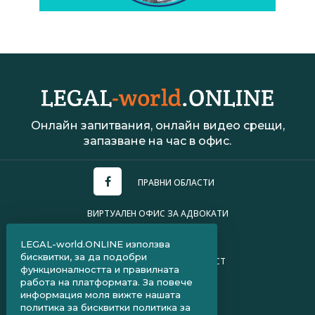
Онлайн запитвания, онлайн видео срещи,
запазване на час в офис.
ПРАВНИ ОБЛАСТИ
ВИРТУАЛЕН ОФИС ЗА АДВОКАТИ
УСЛОВИЯ ЗА ПОЛЗВАНЕ
LEGAL-world.ONLINE използва
бисквитки, за да подобри
ПОЛИТИКА ЗА ПОВЕРИТЕЛНОСТ
функционалността и правилната
работа на платформата. За повече
ЧЗВ ЗА КЛИЕНТИ
информация моля вижте нашата
политика за бисквитки
политика за
ЧЗВ ЗА АДВОКАТИ