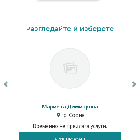
Previous
N
Разгледайте и изберете
Мариета Димитрова
гр. София
Временно не предлага услуги.
ВИЖ ПРОФИЛ