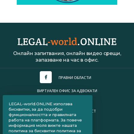
Онлайн запитвания, онлайн видео срещи,
запазване на час в офис.
ПРАВНИ ОБЛАСТИ
ВИРТУАЛЕН ОФИС ЗА АДВОКАТИ
УСЛОВИЯ ЗА ПОЛЗВАНЕ
LEGAL-world.ONLINE използва
бисквитки, за да подобри
ПОЛИТИКА ЗА ПОВЕРИТЕЛНОСТ
функционалността и правилната
работа на платформата. За повече
ЧЗВ ЗА КЛИЕНТИ
информация моля вижте нашата
политика за бисквитки
политика за
ЧЗВ ЗА АДВОКАТИ