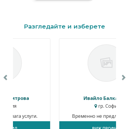
Previous
N
Разгледайте и изберете
Ивайло Балкански
гр. София
Временно не предлага услуги.
ВИЖ ПРОФИЛ