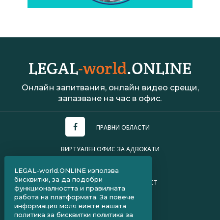
Онлайн запитвания, онлайн видео срещи,
запазване на час в офис.
ПРАВНИ ОБЛАСТИ
ВИРТУАЛЕН ОФИС ЗА АДВОКАТИ
УСЛОВИЯ ЗА ПОЛЗВАНЕ
LEGAL-world.ONLINE използва
бисквитки, за да подобри
ПОЛИТИКА ЗА ПОВЕРИТЕЛНОСТ
функционалността и правилната
работа на платформата. За повече
ЧЗВ ЗА КЛИЕНТИ
информация моля вижте нашата
политика за бисквитки
политика за
ЧЗВ ЗА АДВОКАТИ