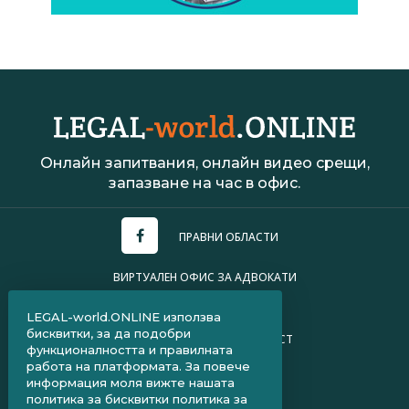
Онлайн запитвания, онлайн видео срещи,
запазване на час в офис.
ПРАВНИ ОБЛАСТИ
ВИРТУАЛЕН ОФИС ЗА АДВОКАТИ
УСЛОВИЯ ЗА ПОЛЗВАНЕ
LEGAL-world.ONLINE използва
бисквитки, за да подобри
ПОЛИТИКА ЗА ПОВЕРИТЕЛНОСТ
функционалността и правилната
работа на платформата. За повече
ЧЗВ ЗА КЛИЕНТИ
информация моля вижте нашата
политика за бисквитки
политика за
ЧЗВ ЗА АДВОКАТИ