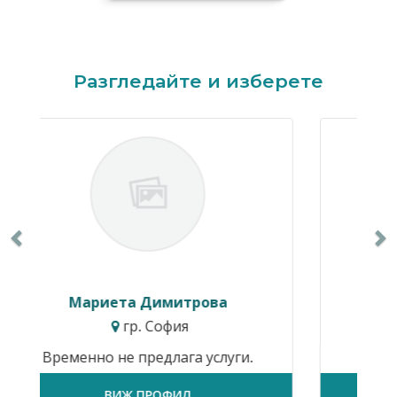
Previous
N
Разгледайте и изберете
Ивайло Балкански
гр. София
ги.
Временно не предлага услуги.
ВИЖ ПРОФИЛ