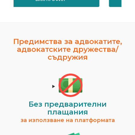
Предимства за адвокатите,
адвокатските дружества/
съдружия
Росен Диев
гр. Бургас
Временно не предлага услуги.
ВИЖ ПРОФИЛ
Без предварителни
плащания
за използване на платформата