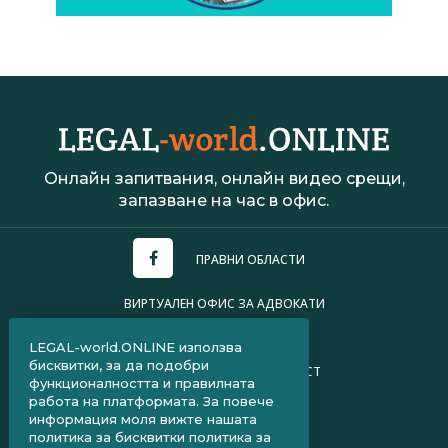
Онлайн запитвания, онлайн видео срещи,
запазване на час в офис.
ПРАВНИ ОБЛАСТИ
ВИРТУАЛЕН ОФИС ЗА АДВОКАТИ
УСЛОВИЯ ЗА ПОЛЗВАНЕ
LEGAL-world.ONLINE използва
бисквитки, за да подобри
ПОЛИТИКА ЗА ПОВЕРИТЕЛНОСТ
функционалността и правилната
работа на платформата. За повече
ЧЗВ ЗА КЛИЕНТИ
информация моля вижте нашата
политика за бисквитки
политика за
ЧЗВ ЗА АДВОКАТИ