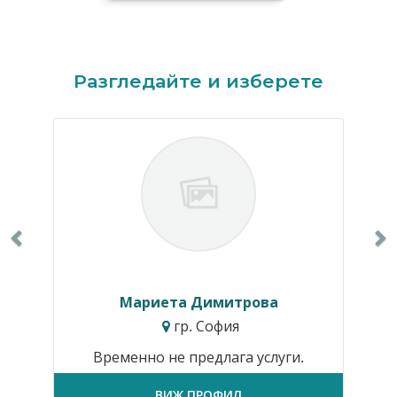
Previous
N
Разгледайте и изберете
Мариета Димитрова
гр. София
Временно не предлага услуги.
ВИЖ ПРОФИЛ