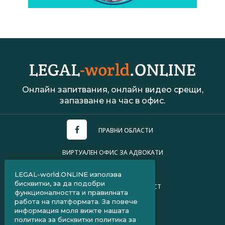
Онлайн запитвания, онлайн видео срещи,
запазване на час в офис.
ПРАВНИ ОБЛАСТИ
ВИРТУАЛЕН ОФИС ЗА АДВОКАТИ
УСЛОВИЯ ЗА ПОЛЗВАНЕ
LEGAL-world.ONLINE използва
бисквитки, за да подобри
ПОЛИТИКА ЗА ПОВЕРИТЕЛНОСТ
функционалността и правилната
работа на платформата. За повече
ЧЗВ ЗА КЛИЕНТИ
информация моля вижте нашата
политика за бисквитки
политика за
ЧЗВ ЗА АДВОКАТИ