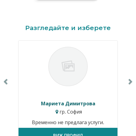
Previous
N
Разгледайте и изберете
Мариета Димитрова
гр. София
Временно не предлага услуги.
ВИЖ ПРОФИЛ