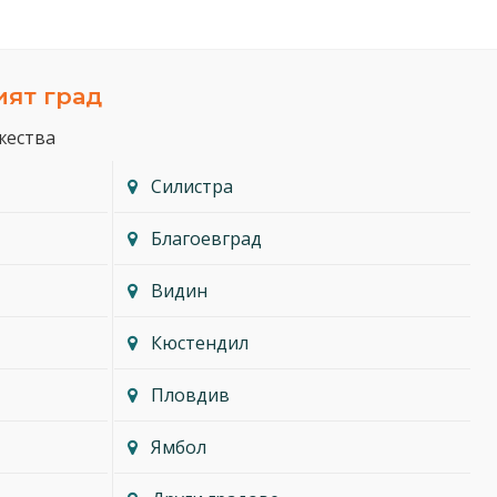
ият град
жества
Силистра
Благоевград
Видин
Кюстендил
Пловдив
Ямбол