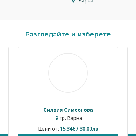
Варна
Разгледайте и изберете
Димитър Кавалджиев
Ив
гр. София
Цени от:
40.90€ / 80.00лв
Временн