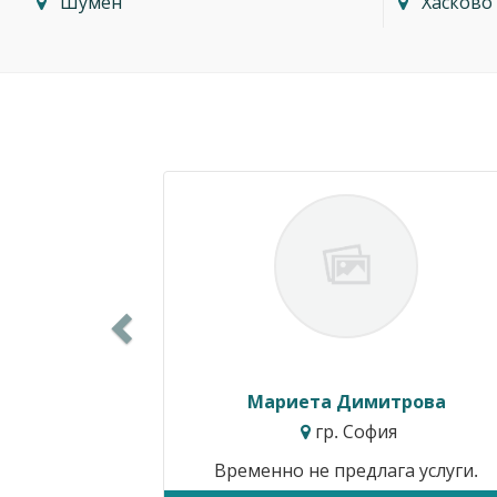
Шумен
Хасково
Previous
Силвия Симеонова
гр. Варна
Цени от:
15.34€ / 30.00лв