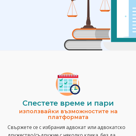
Спестeте време и пари
използвайки възможностите на
платформата
Свържете се с избрания адвокат или адвокатско
дружество/съдружие с няколко клика, без да