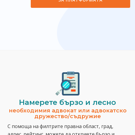
Намерете бързо и лесно
необходимия адвокат или адвокатско
дружество/съдружие
С помоща на филтрите правна област, град,
адрес, рейтинг, можете да откриете бързо и