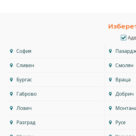
Изберет
Ад
София
Пазард
Сливен
Смолян
Бургас
Враца
Габрово
Добрич
Ловеч
Монтан
Разград
Русе