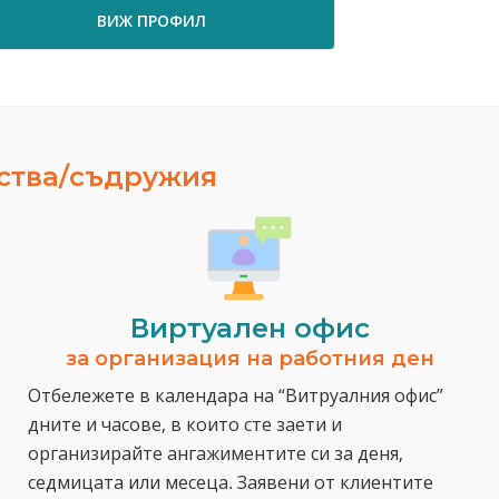
ВИЖ ПРОФИЛ
ВИЖ ПРО
ества/съдружия
Виртуален офис
за организация на работния ден
Отбележете в календара на “Витруалния офис”
дните и часове, в които сте заети и
организирайте ангажиментите си за деня,
седмицата или месеца. Заявени от клиентите