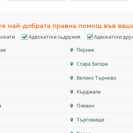
е най-добрата правна помощ във ваш
вокати
Адвокатски съдружия
Адвокатски дру
жик
Перник
Стара Загора
Велико Търново
Кърджали
а
Плевен
Търговище