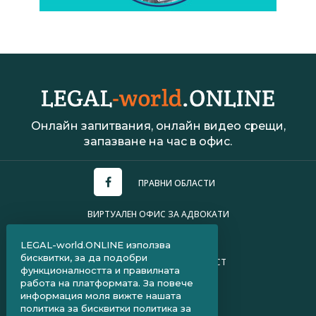
Онлайн запитвания, онлайн видео срещи,
запазване на час в офис.
ПРАВНИ ОБЛАСТИ
ВИРТУАЛЕН ОФИС ЗА АДВОКАТИ
УСЛОВИЯ ЗА ПОЛЗВАНЕ
LEGAL-world.ONLINE използва
бисквитки, за да подобри
ПОЛИТИКА ЗА ПОВЕРИТЕЛНОСТ
функционалността и правилната
работа на платформата. За повече
ЧЗВ ЗА КЛИЕНТИ
информация моля вижте нашата
политика за бисквитки
политика за
ЧЗВ ЗА АДВОКАТИ