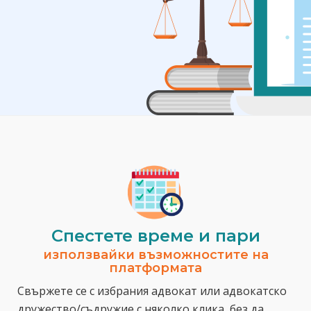
Спестeте време и пари
използвайки възможностите на
платформата
Свържете се с избрания адвокат или адвокатско
дружество/съдружие с няколко клика, без да