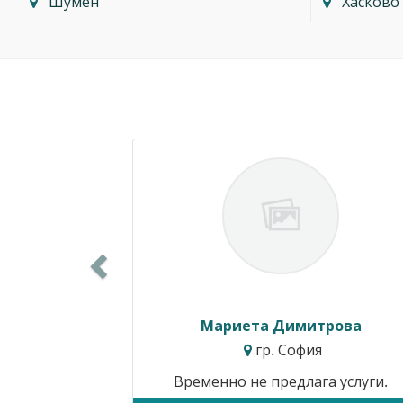
Шумен
Хасково
Previous
Мариета Димитрова
гр. София
Временно не предлага услуги.