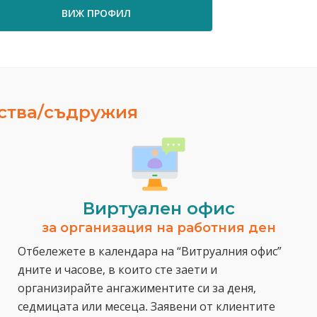
ВИЖ ПРОФИЛ
ества/съдружия
Виртуален офис
за организация на работния ден
Отбележете в календара на “Витруалния офис”
дните и часове, в които сте заети и
организирайте ангажиментите си за деня,
седмицата или месеца. Заявени от клиентите