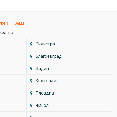
ият град
жества
Силистра
Благоевград
Видин
Кюстендил
Пловдив
Ямбол