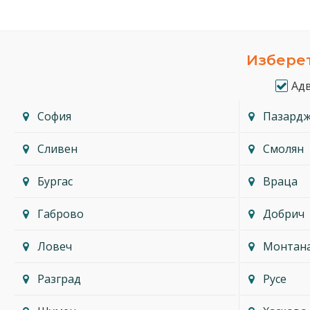
Изберет
Ад
София
Пазард
Сливен
Смолян
Бургас
Враца
Габрово
Добрич
Ловеч
Монтан
Разград
Русе