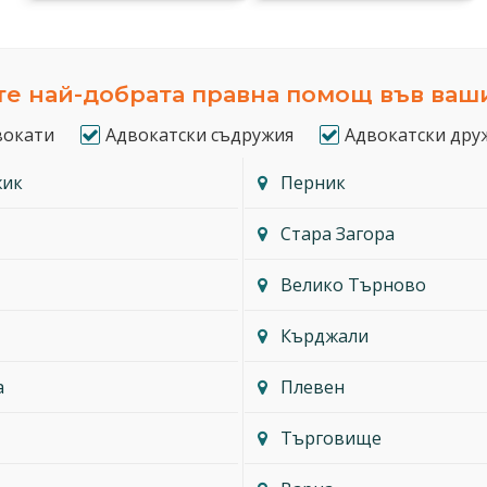
е най-добрата правна помощ във ваш
вокати
Адвокатски съдружия
Адвокатски дру
жик
Перник
Стара Загора
Велико Търново
Кърджали
а
Плевен
Търговище