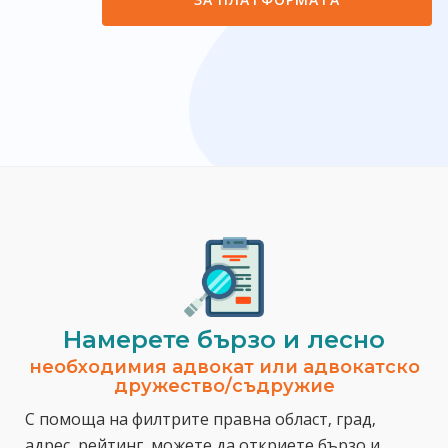
Намерете бързо и лесно
необходимия адвокат или адвокатско
дружество/съдружие
С помоща на филтрите правна област, град,
адрес, рейтинг, можете да откриете бързо и