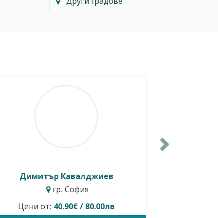
Други градове
Next
Димитър Кавалджиев
Ива
гр. София
Цени от:
40.90€ / 80.00лв
Временно