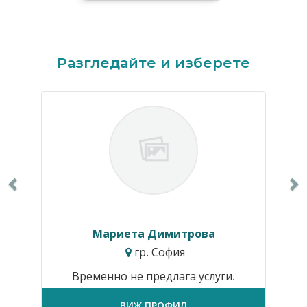
Previous
N
Разгледайте и изберете
Мариета Димитрова
гр. София
Временно не предлага услуги.
ВИЖ ПРОФИЛ