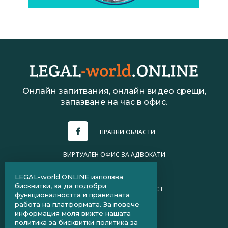
Онлайн запитвания, онлайн видео срещи,
запазване на час в офис.
ПРАВНИ ОБЛАСТИ
ВИРТУАЛЕН ОФИС ЗА АДВОКАТИ
УСЛОВИЯ ЗА ПОЛЗВАНЕ
LEGAL-world.ONLINE използва
бисквитки, за да подобри
ПОЛИТИКА ЗА ПОВЕРИТЕЛНОСТ
функционалността и правилната
работа на платформата. За повече
ЧЗВ ЗА КЛИЕНТИ
информация моля вижте нашата
политика за бисквитки
политика за
ЧЗВ ЗА АДВОКАТИ