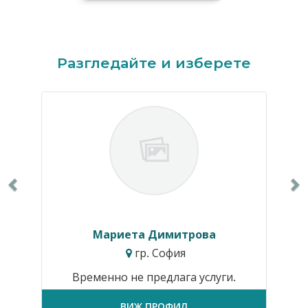
Previous
N
Разгледайте и изберете
Мариета Димитрова
гр. София
Временно не предлага услуги.
ВИЖ ПРОФИЛ