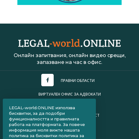
Онлайн запитвания, онлайн видео срещи,
запазване на час в офис.
ПРАВНИ ОБЛАСТИ
ВИРТУАЛЕН ОФИС ЗА АДВОКАТИ
УСЛОВИЯ ЗА ПОЛЗВАНЕ
LEGAL-world.ONLINE използва
бисквитки, за да подобри
ПОЛИТИКА ЗА ПОВЕРИТЕЛНОСТ
функционалността и правилната
работа на платформата. За повече
ЧЗВ ЗА КЛИЕНТИ
информация моля вижте нашата
политика за бисквитки
политика за
ЧЗВ ЗА АДВОКАТИ