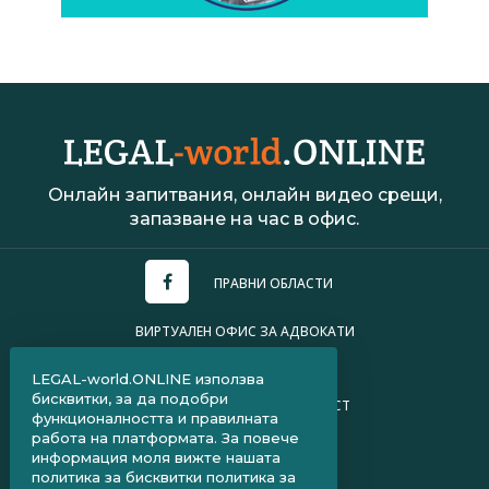
Онлайн запитвания, онлайн видео срещи,
запазване на час в офис.
ПРАВНИ ОБЛАСТИ
ВИРТУАЛЕН ОФИС ЗА АДВОКАТИ
УСЛОВИЯ ЗА ПОЛЗВАНЕ
LEGAL-world.ONLINE използва
бисквитки, за да подобри
ПОЛИТИКА ЗА ПОВЕРИТЕЛНОСТ
функционалността и правилната
работа на платформата. За повече
ЧЗВ ЗА КЛИЕНТИ
информация моля вижте нашата
политика за бисквитки
политика за
ЧЗВ ЗА АДВОКАТИ