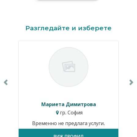
Previous
N
Разгледайте и изберете
Мариета Димитрова
гр. София
Временно не предлага услуги.
ВИЖ ПРОФИЛ