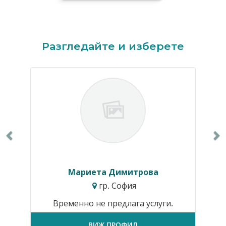
Previous
N
Разгледайте и изберете
Мариета Димитрова
гр. София
Временно не предлага услуги.
ВИЖ ПРОФИЛ