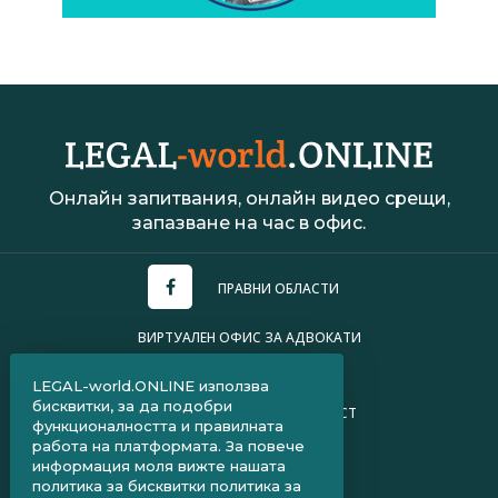
Онлайн запитвания, онлайн видео срещи,
запазване на час в офис.
ПРАВНИ ОБЛАСТИ
ВИРТУАЛЕН ОФИС ЗА АДВОКАТИ
УСЛОВИЯ ЗА ПОЛЗВАНЕ
LEGAL-world.ONLINE използва
бисквитки, за да подобри
ПОЛИТИКА ЗА ПОВЕРИТЕЛНОСТ
функционалността и правилната
работа на платформата. За повече
ЧЗВ ЗА КЛИЕНТИ
информация моля вижте нашата
политика за бисквитки
политика за
ЧЗВ ЗА АДВОКАТИ