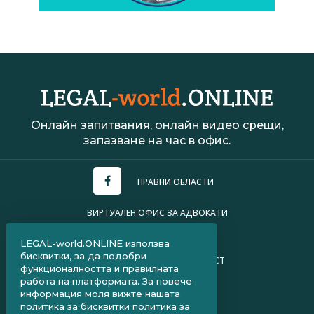
Онлайн запитвания, онлайн видео срещи,
запазване на час в офис.
ПРАВНИ ОБЛАСТИ
ВИРТУАЛЕН ОФИС ЗА АДВОКАТИ
УСЛОВИЯ ЗА ПОЛЗВАНЕ
LEGAL-world.ONLINE използва
бисквитки, за да подобри
ПОЛИТИКА ЗА ПОВЕРИТЕЛНОСТ
функционалността и правилната
работа на платформата. За повече
ЧЗВ ЗА КЛИЕНТИ
информация моля вижте нашата
политика за бисквитки
политика за
ЧЗВ ЗА АДВОКАТИ