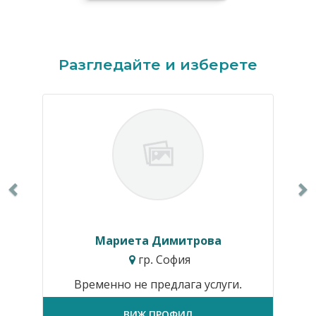
Previous
N
Разгледайте и изберете
Мариета Димитрова
гр. София
Временно не предлага услуги.
ВИЖ ПРОФИЛ