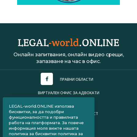
Онлайн запитвания, онлайн видео срещи,
запазване на час в офис.
ПРАВНИ ОБЛАСТИ
ВИРТУАЛЕН ОФИС ЗА АДВОКАТИ
УСЛОВИЯ ЗА ПОЛЗВАНЕ
LEGAL-world.ONLINE използва
бисквитки, за да подобри
ПОЛИТИКА ЗА ПОВЕРИТЕЛНОСТ
функционалността и правилната
работа на платформата. За повече
ЧЗВ ЗА КЛИЕНТИ
информация моля вижте нашата
политика за бисквитки
политика за
ЧЗВ ЗА АДВОКАТИ