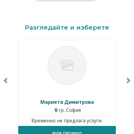
Previous
N
Разгледайте и изберете
Мариета Димитрова
гр. София
Временно не предлага услуги.
ВИЖ ПРОФИЛ