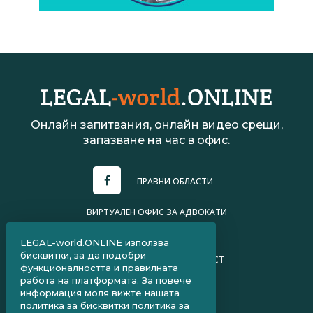
Онлайн запитвания, онлайн видео срещи,
запазване на час в офис.
ПРАВНИ ОБЛАСТИ
ВИРТУАЛЕН ОФИС ЗА АДВОКАТИ
УСЛОВИЯ ЗА ПОЛЗВАНЕ
LEGAL-world.ONLINE използва
бисквитки, за да подобри
ПОЛИТИКА ЗА ПОВЕРИТЕЛНОСТ
функционалността и правилната
работа на платформата. За повече
ЧЗВ ЗА КЛИЕНТИ
информация моля вижте нашата
политика за бисквитки
политика за
ЧЗВ ЗА АДВОКАТИ