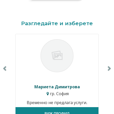
Previous
N
Разгледайте и изберете
Мариета Димитрова
гр. София
Временно не предлага услуги.
ВИЖ ПРОФИЛ