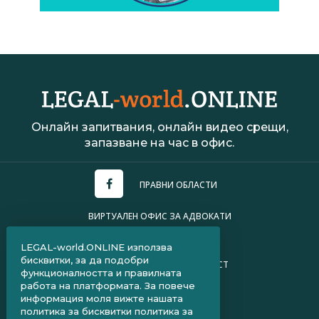
Онлайн запитвания, онлайн видео срещи,
запазване на час в офис.
ПРАВНИ ОБЛАСТИ
ВИРТУАЛЕН ОФИС ЗА АДВОКАТИ
УСЛОВИЯ ЗА ПОЛЗВАНЕ
LEGAL-world.ONLINE използва
бисквитки, за да подобри
ПОЛИТИКА ЗА ПОВЕРИТЕЛНОСТ
функционалността и правилната
работа на платформата. За повече
ЧЗВ ЗА КЛИЕНТИ
информация моля вижте нашата
политика за бисквитки
политика за
ЧЗВ ЗА АДВОКАТИ