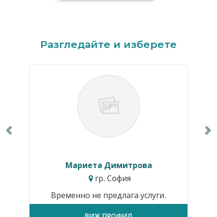
Previous
N
Разгледайте и изберете
Мариета Димитрова
гр. София
Временно не предлага услуги.
ВИЖ ПРОФИЛ