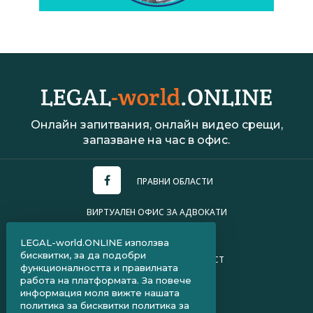
Онлайн запитвания, онлайн видео срещи,
запазване на час в офис.
ПРАВНИ ОБЛАСТИ
ВИРТУАЛЕН ОФИС ЗА АДВОКАТИ
УСЛОВИЯ ЗА ПОЛЗВАНЕ
LEGAL-world.ONLINE използва
бисквитки, за да подобри
ПОЛИТИКА ЗА ПОВЕРИТЕЛНОСТ
функционалността и правилната
работа на платформата. За повече
ЧЗВ ЗА КЛИЕНТИ
информация моля вижте нашата
политика за бисквитки
политика за
ЧЗВ ЗА АДВОКАТИ