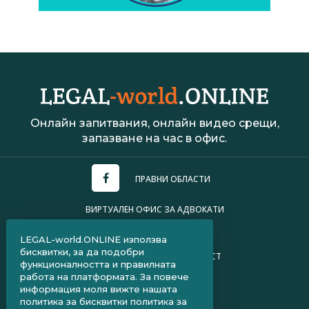
Онлайн запитвания, онлайн видео срещи,
запазване на час в офис.
ПРАВНИ ОБЛАСТИ
ВИРТУАЛЕН ОФИС ЗА АДВОКАТИ
УСЛОВИЯ ЗА ПОЛЗВАНЕ
LEGAL-world.ONLINE използва
бисквитки, за да подобри
ПОЛИТИКА ЗА ПОВЕРИТЕЛНОСТ
функционалността и правилната
работа на платформата. За повече
ЧЗВ ЗА КЛИЕНТИ
информация моля вижте нашата
политика за бисквитки
политика за
ЧЗВ ЗА АДВОКАТИ