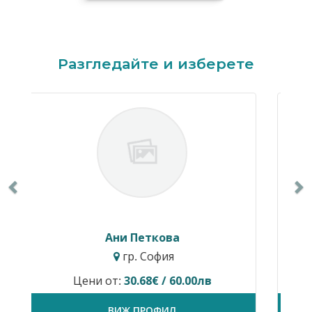
Previous
N
Разгледайте и изберете
а
Пламен Стефанов
гр. София
60.00лв
Цени от:
81.81€ / 160.00лв
ВИЖ ПРОФИЛ