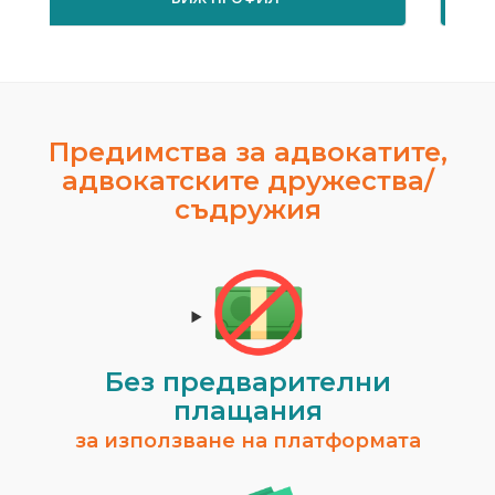
Предимства за адвокатите,
адвокатските дружества/
съдружия
Биляна Вавова
гр. Бургас
Временно не предлага услуги.
ВИЖ ПРОФИЛ
Без предварителни
плащания
за използване на платформата