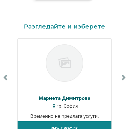
Previous
N
Разгледайте и изберете
Мариета Димитрова
гр. София
Временно не предлага услуги.
ВИЖ ПРОФИЛ