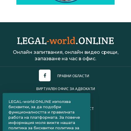
Онлайн запитвания, онлайн видео срещи,
запазване на час в офис.
ПРАВНИ ОБЛАСТИ
ВИРТУАЛЕН ОФИС ЗА АДВОКАТИ
УСЛОВИЯ ЗА ПОЛЗВАНЕ
LEGAL-world.ONLINE използва
бисквитки, за да подобри
ПОЛИТИКА ЗА ПОВЕРИТЕЛНОСТ
функционалността и правилната
работа на платформата. За повече
ЧЗВ ЗА КЛИЕНТИ
информация моля вижте нашата
политика за бисквитки
политика за
ЧЗВ ЗА АДВОКАТИ