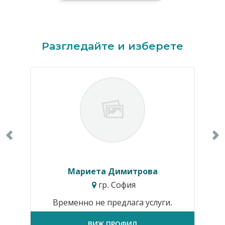
Previous
N
Разгледайте и изберете
Мариета Димитрова
гр. София
Временно не предлага услуги.
ВИЖ ПРОФИЛ