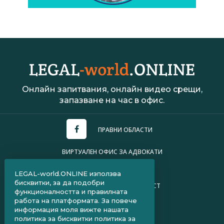
Онлайн запитвания, онлайн видео срещи,
запазване на час в офис.
ПРАВНИ ОБЛАСТИ
ВИРТУАЛЕН ОФИС ЗА АДВОКАТИ
УСЛОВИЯ ЗА ПОЛЗВАНЕ
LEGAL-world.ONLINE използва
бисквитки, за да подобри
ПОЛИТИКА ЗА ПОВЕРИТЕЛНОСТ
функционалността и правилната
работа на платформата. За повече
ЧЗВ ЗА КЛИЕНТИ
информация моля вижте нашата
политика за бисквитки
политика за
ЧЗВ ЗА АДВОКАТИ