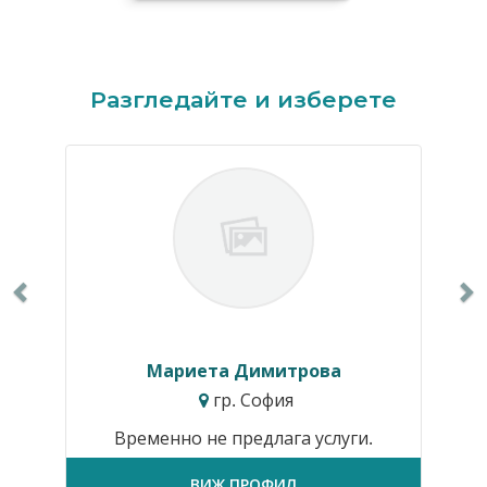
Previous
N
Разгледайте и изберете
Мариета Димитрова
гр. София
Временно не предлага услуги.
ВИЖ ПРОФИЛ