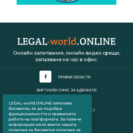
Онлайн запитвания, онлайн видео срещи,
запазване на час в офис.
ПРАВНИ ОБЛАСТИ
ВИРТУАЛЕН ОФИС ЗА АДВОКАТИ
УСЛОВИЯ ЗА ПОЛЗВАНЕ
LEGAL-world.ONLINE използва
бисквитки, за да подобри
ПОЛИТИКА ЗА ПОВЕРИТЕЛНОСТ
функционалността и правилната
работа на платформата. За повече
ЧЗВ ЗА КЛИЕНТИ
информация моля вижте нашата
политика за бисквитки
политика за
ЧЗВ ЗА АДВОКАТИ