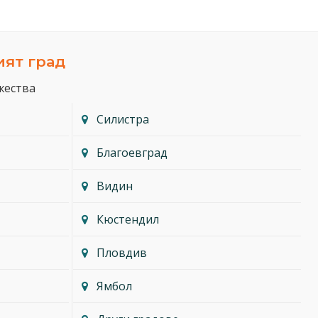
ият град
жества
Силистра
Благоевград
Видин
Кюстендил
Пловдив
Ямбол