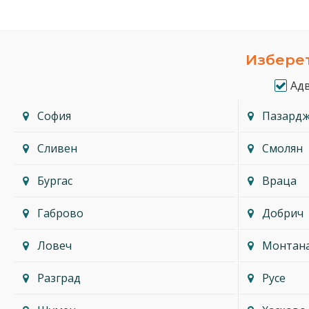
Изберет
Ад
София
Пазард
Сливен
Смолян
Бургас
Враца
Габрово
Добрич
Ловеч
Монтан
Разград
Русе