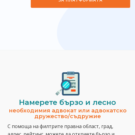
Намерете бързо и лесно
необходимия адвокат или адвокатско
дружество/съдружие
С помоща на филтрите правна област, град,
адрес, рейтинг, можете да откриете бързо и