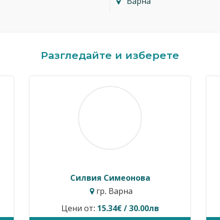
Варна
Разгледайте и изберете
Димитър Кавалджиев
гр. София
Цени от:
40.90€ / 80.00лв
В