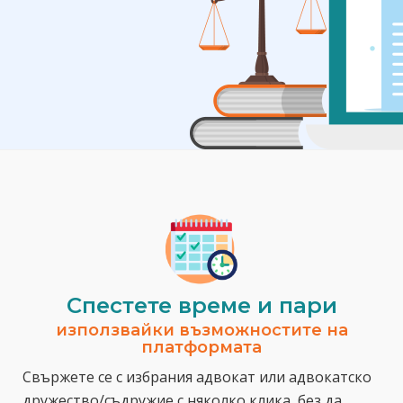
Спестeте време и пари
използвайки възможностите на
платформата
Свържете се с избрания адвокат или адвокатско
дружество/съдружие с няколко клика, без да