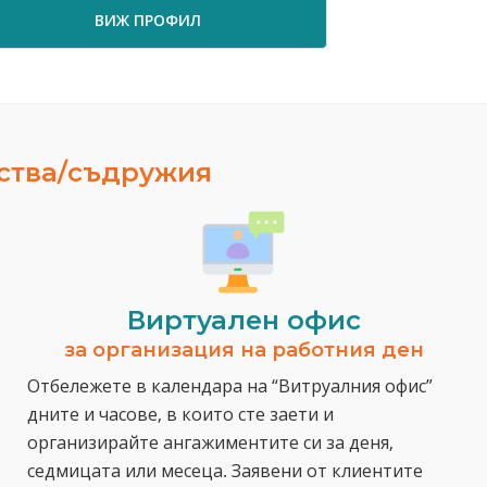
ВИЖ ПРОФИЛ
ВИ
ества/съдружия
Виртуален офис
за организация на работния ден
Отбележете в календара на “Витруалния офис”
дните и часове, в които сте заети и
организирайте ангажиментите си за деня,
седмицата или месеца. Заявени от клиентите