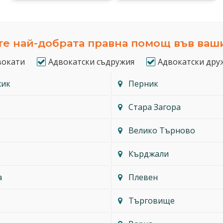
е най-добрата правна помощ във ваш
вокати
Адвокатски съдружия
Адвокатски дру
жик
Перник
Стара Загора
Велико Търново
Кърджали
а
Плевен
Търговище