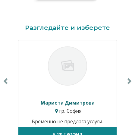
Previous
N
Разгледайте и изберете
Мариета Димитрова
гр. София
Временно не предлага услуги.
ВИЖ ПРОФИЛ