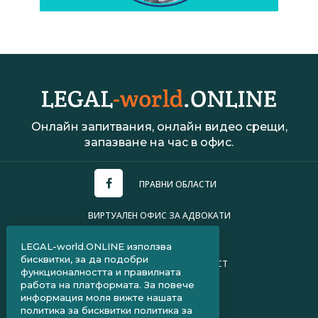
Онлайн запитвания, онлайн видео срещи,
запазване на час в офис.
ПРАВНИ ОБЛАСТИ
ВИРТУАЛЕН ОФИС ЗА АДВОКАТИ
УСЛОВИЯ ЗА ПОЛЗВАНЕ
LEGAL-world.ONLINE използва
бисквитки, за да подобри
ПОЛИТИКА ЗА ПОВЕРИТЕЛНОСТ
функционалността и правилната
работа на платформата. За повече
ЧЗВ ЗА КЛИЕНТИ
информация моля вижте нашата
политика за бисквитки
политика за
ЧЗВ ЗА АДВОКАТИ