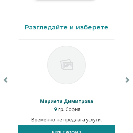
Previous
N
Разгледайте и изберете
Мариета Димитрова
гр. София
Временно не предлага услуги.
ВИЖ ПРОФИЛ