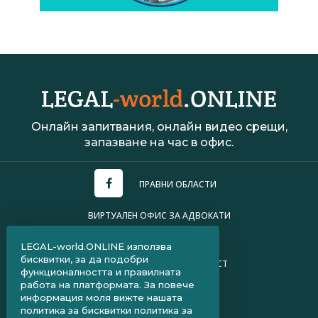
Онлайн запитвания, онлайн видео срещи,
запазване на час в офис.
ПРАВНИ ОБЛАСТИ
ВИРТУАЛЕН ОФИС ЗА АДВОКАТИ
УСЛОВИЯ ЗА ПОЛЗВАНЕ
LEGAL-world.ONLINE използва
бисквитки, за да подобри
ПОЛИТИКА ЗА ПОВЕРИТЕЛНОСТ
функционалността и правилната
работа на платформата. За повече
ЧЗВ ЗА КЛИЕНТИ
информация моля вижте нашата
политика за бисквитки
политика за
ЧЗВ ЗА АДВОКАТИ