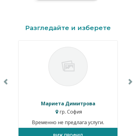
Previous
N
Разгледайте и изберете
Мариета Димитрова
гр. София
Временно не предлага услуги.
ВИЖ ПРОФИЛ