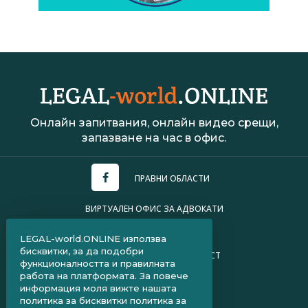
Онлайн запитвания, онлайн видео срещи,
запазване на час в офис.
ПРАВНИ ОБЛАСТИ
ВИРТУАЛЕН ОФИС ЗА АДВОКАТИ
УСЛОВИЯ ЗА ПОЛЗВАНЕ
LEGAL-world.ONLINE използва
бисквитки, за да подобри
ПОЛИТИКА ЗА ПОВЕРИТЕЛНОСТ
функционалността и правилната
работа на платформата. За повече
ЧЗВ ЗА КЛИЕНТИ
информация моля вижте нашата
политика за бисквитки
политика за
ЧЗВ ЗА АДВОКАТИ