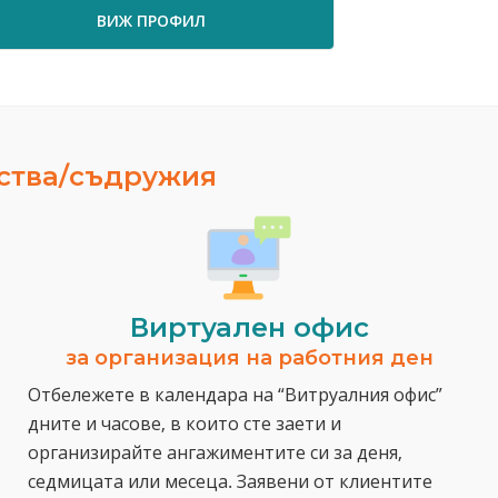
ВИЖ ПРОФИЛ
ВИЖ ПРО
ества/съдружия
Виртуален офис
за организация на работния ден
Отбележете в календара на “Витруалния офис”
дните и часове, в които сте заети и
организирайте ангажиментите си за деня,
седмицата или месеца. Заявени от клиентите