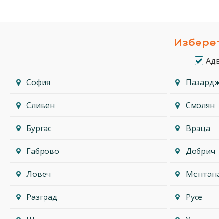
Изберет
Ад
София
Пазард
Сливен
Смолян
Бургас
Враца
Габрово
Добрич
Ловеч
Монтан
Разград
Русе