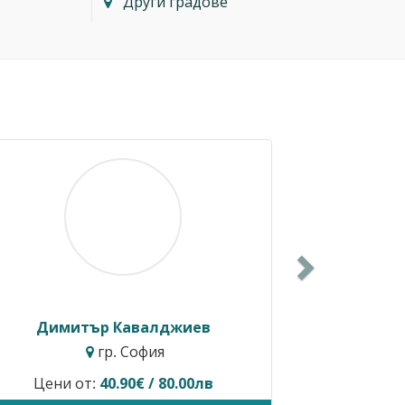
Други градове
Next
айло Балкански
Росен Ди
гр. София
гр. Бур
о не предлага услуги.
Временно не предл