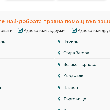
е най-добрата правна помощ във ваш
вокати
Адвокатски съдружия
Адвокатски дру
жик
Перник
Стара Загора
Велико Търново
Кърджали
а
Плевен
Търговище