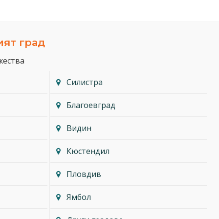
ият град
жества
Силистра
Благоевград
Видин
Кюстендил
Пловдив
Ямбол