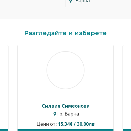
Варна
Разгледайте и изберете
Димитър Кавалджиев
Ив
гр. София
Цени от:
40.90€ / 80.00лв
Временн