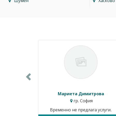
Шумен
Хасково
Previous
Силвия Симеонова
гр. Варна
Цени от:
15.34€ / 30.00лв