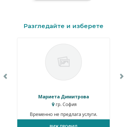
Previous
N
Разгледайте и изберете
Мариета Димитрова
гр. София
Временно не предлага услуги.
ВИЖ ПРОФИЛ