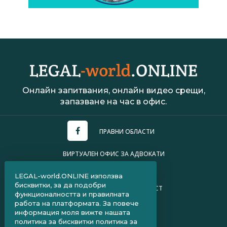
Онлайн запитвания, онлайн видео срещи,
запазване на час в офис.
ПРАВНИ ОБЛАСТИ
ВИРТУАЛЕН ОФИС ЗА АДВОКАТИ
УСЛОВИЯ ЗА ПОЛЗВАНЕ
LEGAL-world.ONLINE използва
бисквитки, за да подобри
ПОЛИТИКА ЗА ПОВЕРИТЕЛНОСТ
функционалността и правилната
работа на платформата. За повече
ЧЗВ ЗА КЛИЕНТИ
информация моля вижте нашата
политика за бисквитки
политика за
ЧЗВ ЗА АДВОКАТИ