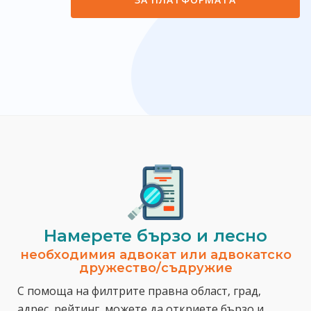
Намерете бързо и лесно
необходимия адвокат или адвокатско
дружество/съдружие
С помоща на филтрите правна област, град,
адрес, рейтинг, можете да откриете бързо и