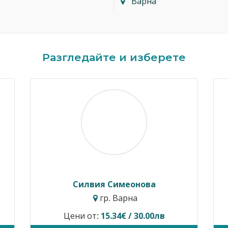
Варна
Разгледайте и изберете
Димитър Кавалджиев
Ив
гр. София
Цени от:
40.90€ / 80.00лв
Временн