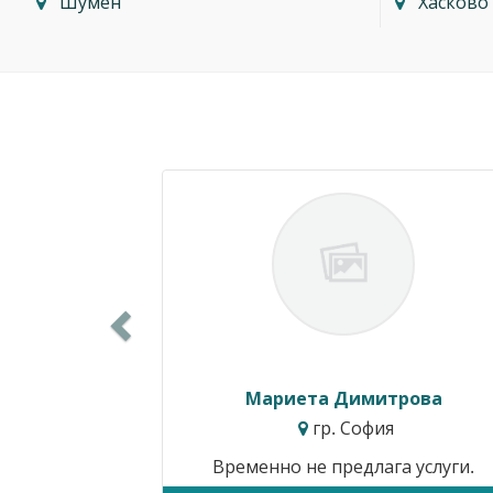
Шумен
Хасково
Previous
Силвия Симеонова
гр. Варна
Цени от:
15.34€ / 30.00лв