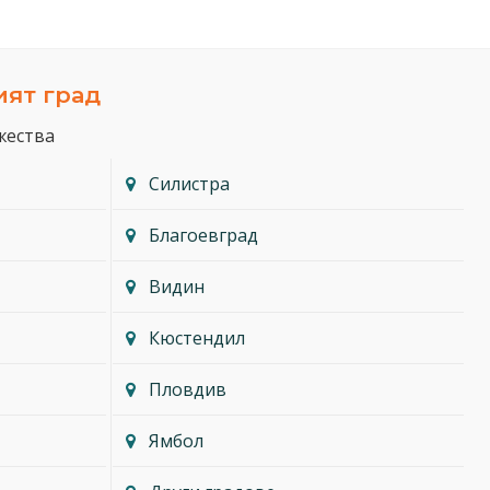
ият град
жества
Силистра
Благоевград
Видин
Кюстендил
Пловдив
Ямбол