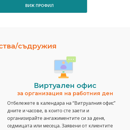
ВИЖ ПРОФИЛ
ВИЖ ПРО
ества/съдружия
Виртуален офис
за организация на работния ден
Отбележете в календара на “Витруалния офис”
дните и часове, в които сте заети и
организирайте ангажиментите си за деня,
седмицата или месеца. Заявени от клиентите