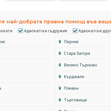
е най-добрата правна помощ във ваш
вокати
Адвокатски съдружия
Адвокатски дру
жик
Перник
Стара Загора
Велико Търново
Кърджали
а
Плевен
Търговище