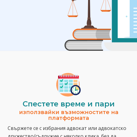
Спестeте време и пари
използвайки възможностите на
платформата
Свържете се с избрания адвокат или адвокатско
дружество/съдружие с няколко клика, без да