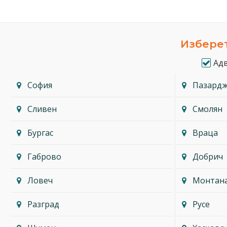
Изберет
Ад
София
Пазард
Сливен
Смолян
Бургас
Враца
Габрово
Добрич
Ловеч
Монтан
Разград
Русе