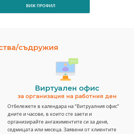
ВИЖ ПРОФИЛ
ества/съдружия
Виртуален офис
за организация на работния ден
Отбележете в календара на “Витруалния офис”
дните и часове, в които сте заети и
организирайте ангажиментите си за деня,
седмицата или месеца. Заявени от клиентите