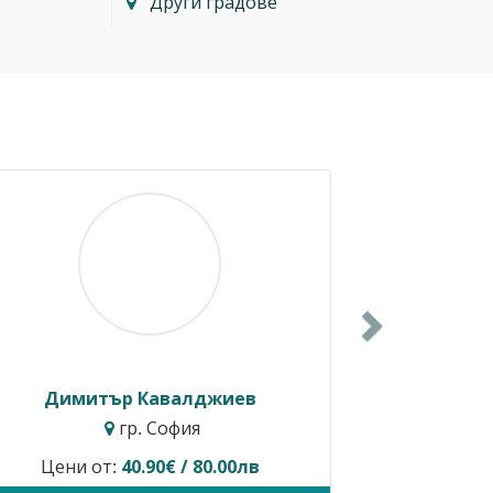
Други градове
Next
Димитър Кавалджиев
Ива
гр. София
Цени от:
40.90€ / 80.00лв
Временно