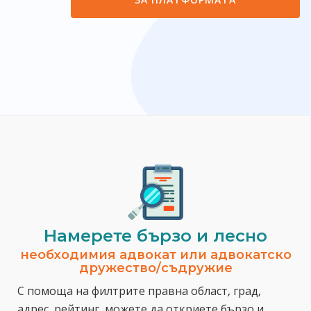
Намерете бързо и лесно
необходимия адвокат или адвокатско
дружество/съдружие
С помоща на филтрите правна област, град,
адрес, рейтинг, можете да откриете бързо и