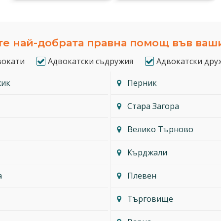
е най-добрата правна помощ във ваш
вокати
Адвокатски съдружия
Адвокатски дру
жик
Перник
Стара Загора
Велико Търново
Кърджали
а
Плевен
Търговище