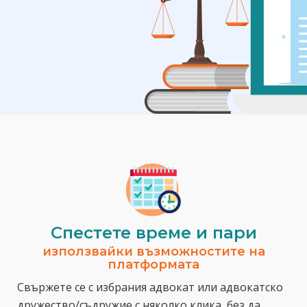
Спестeте време и пари
използвайки възможностите на
платформата
Свържете се с избрания адвокат или адвокатско
дружество/съдружие с няколко клика, без да