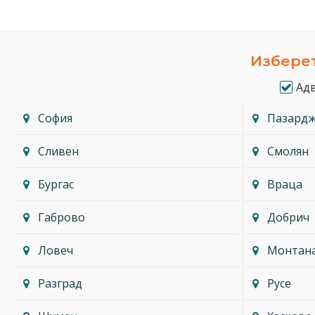
Изберет
Ад
София
Пазард
Сливен
Смолян
Бургас
Враца
Габрово
Добрич
Ловеч
Монтан
Разград
Русе