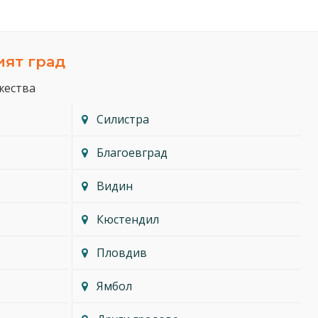
ият град
жества
Силистра
Благоевград
Видин
Кюстендил
Пловдив
Ямбол