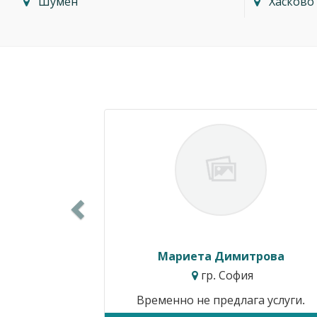
Шумен
Хасково
Previous
Мариета Димитрова
гр. София
Временно не предлага услуги.