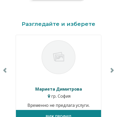
Previous
N
Разгледайте и изберете
Мариета Димитрова
гр. София
Временно не предлага услуги.
ВИЖ ПРОФИЛ