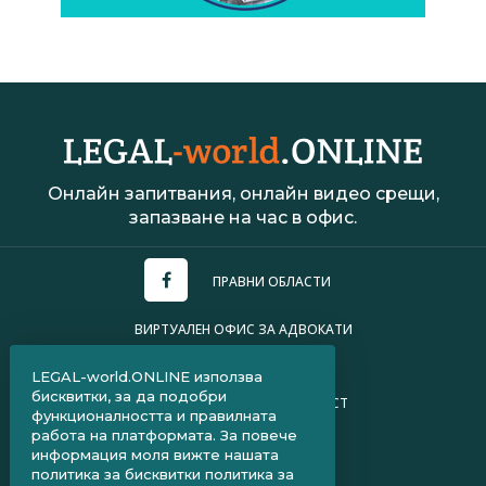
Онлайн запитвания, онлайн видео срещи,
запазване на час в офис.
ПРАВНИ ОБЛАСТИ
ВИРТУАЛЕН ОФИС ЗА АДВОКАТИ
УСЛОВИЯ ЗА ПОЛЗВАНЕ
LEGAL-world.ONLINE използва
бисквитки, за да подобри
ПОЛИТИКА ЗА ПОВЕРИТЕЛНОСТ
функционалността и правилната
работа на платформата. За повече
ЧЗВ ЗА КЛИЕНТИ
информация моля вижте нашата
политика за бисквитки
политика за
ЧЗВ ЗА АДВОКАТИ