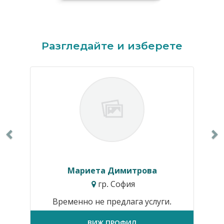
Previous
N
Разгледайте и изберете
Мариета Димитрова
гр. София
Временно не предлага услуги.
ВИЖ ПРОФИЛ