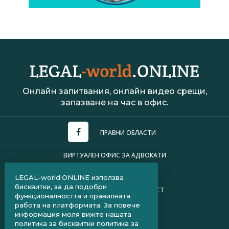
Онлайн запитвания, онлайн видео срещи,
запазване на час в офис.
ПРАВНИ ОБЛАСТИ
ВИРТУАЛЕН ОФИС ЗА АДВОКАТИ
УСЛОВИЯ ЗА ПОЛЗВАНЕ
LEGAL-world.ONLINE използва
бисквитки, за да подобри
ПОЛИТИКА ЗА ПОВЕРИТЕЛНОСТ
функционалността и правилната
работа на платформата. За повече
ЧЗВ ЗА КЛИЕНТИ
информация моля вижте нашата
политика за бисквитки
политика за
ЧЗВ ЗА АДВОКАТИ